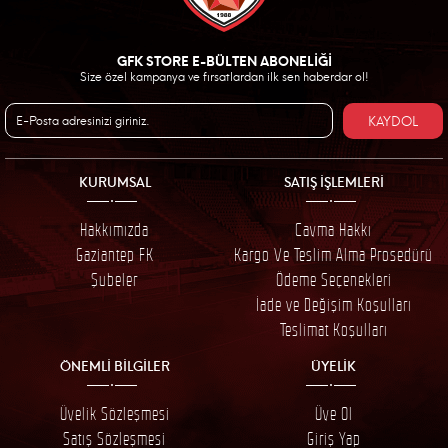
GFK STORE E-BÜLTEN ABONELİĞİ
Size özel kampanya ve fırsatlardan ilk sen haberdar ol!
KAYDOL
KURUMSAL
SATIŞ İŞLEMLERİ
Hakkımızda
Cayma Hakkı
Gaziantep FK
Kargo Ve Teslim Alma Prosedürü
Şubeler
Ödeme Seçenekleri
İade ve Değişim Koşulları
Teslimat Koşulları
ÖNEMLİ BİLGİLER
ÜYELİK
Üyelik Sözleşmesi
Üye Ol
Satış Sözleşmesi
Giriş Yap