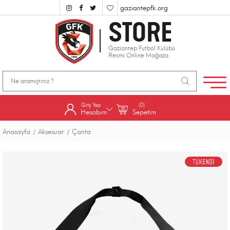
gaziantepfk.org
STORE
Gaziantep Futbol Kulübü
Resmi Online Mağaza
Giriş Yap
(0)
Hesabım
Sepetim
Anasayfa
Aksesuar
Çanta
TÜKENDİ