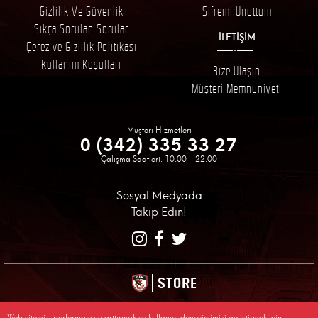
Gizlilik Ve Güvenlik
Şifremi Unuttum
Sıkça Sorulan Sorular
İLETİŞİM
Çerez ve Gizlilik Politikası
Kullanım Koşulları
Bize Ulaşın
Müşteri Memnuniyeti
Müşteri Hizmetleri
0 (342) 335 33 27
Çalışma Saatleri: 10:00 - 22:00
Sosyal Medyada
Takip Edin!
STORE
© 2026 Gaziantep Futbol Kulübü Resmi Alışveriş Sitesi
Web sitemiz, performansını arttırmak ve kullanıcı deneyimimizi geliştirmek için
Tüm Sakları Saklıdır, Kopyalanamaz.