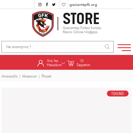
gaziantepfk.org
STORE
Gaziantep Futbol Kulübü
Resmi Online Mağaza
Giriş Yap
(0)
Hesabım
Sepetim
Anasayfa
Aksesuar
Rozet
TÜKENDİ