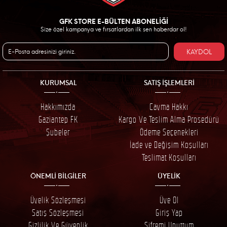
GFK STORE E-BÜLTEN ABONELİĞİ
Size özel kampanya ve fırsatlardan ilk sen haberdar ol!
KAYDOL
KURUMSAL
SATIŞ İŞLEMLERİ
Hakkımızda
Cayma Hakkı
Gaziantep FK
Kargo Ve Teslim Alma Prosedürü
Şubeler
Ödeme Seçenekleri
İade ve Değişim Koşulları
Teslimat Koşulları
ÖNEMLİ BİLGİLER
ÜYELİK
Üyelik Sözleşmesi
Üye Ol
Satış Sözleşmesi
Giriş Yap
Gizlilik Ve Güvenlik
Şifremi Unuttum