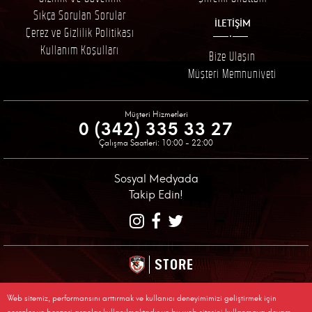
Sıkça Sorulan Sorular
İLETİŞİM
Çerez ve Gizlilik Politikası
Kullanım Koşulları
Bize Ulaşın
Müşteri Memnuniyeti
Müşteri Hizmetleri
0 (342) 335 33 27
Çalışma Saatleri: 10:00 - 22:00
Sosyal Medyada
Takip Edin!
STORE
© 2026 Gaziantep Futbol Kulübü Resmi Alışveriş Sitesi
Web sitemiz, performansını arttırmak ve kullanıcı deneyimimizi geliştirmek için
Tüm Sakları Saklıdır, Kopyalanamaz.
çerezler ve benzeri araçlar kullanılmaktadır ve bu web sitesini kullanmaya devam