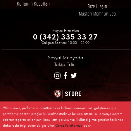
Kullanım Koşulları
Bize Ulaşın
Müşteri Memnuniyeti
Müşteri Hizmetleri
0 (342) 335 33 27
Çalışma Saatleri: 10:00 - 22:00
Sosyal Medyada
Takip Edin!
STORE
© 2026 Gaziantep Futbol Kulübü Resmi Alışveriş Sitesi
Tüm Sakları Saklıdır, Kopyalanamaz.
Web sitemiz, performansını arttırmak ve kullanıcı deneyimimizi geliştirmek için
çerezler ve benzeri araçlar kullanılmaktadır ve bu web sitesini kullanmaya devam
ederseniz çerez kullanımını kabul etmiş olursunuz. Kullandığımız çerezler hakkında
daha fazla bilgi edinmek için lütfen
Çerez Politikamıza
bakın.