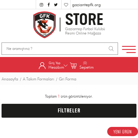
gaziantepfk.org
STORE
Gaziantep Futbol Kulübü
Resmi Online Mağaza
Giriş Yap
(0)
Hesabım
Sepetim
Anasayfa
A Takım Formaları
Gri Forma
Toplam
1
ürün görüntüleniyor.
FİLTRELER
YENİ ÜRÜN