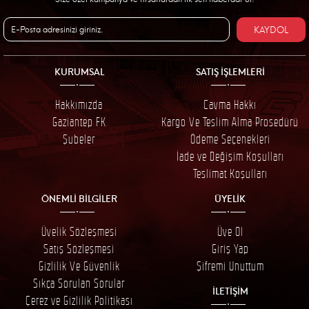
KAYDOL
KURUMSAL
SATIŞ İŞLEMLERİ
Hakkımızda
Cayma Hakkı
Gaziantep FK
Kargo Ve Teslim Alma Prosedürü
Şubeler
Ödeme Seçenekleri
İade ve Değişim Koşulları
Teslimat Koşulları
ÖNEMLİ BİLGİLER
ÜYELİK
Üyelik Sözleşmesi
Üye Ol
Satış Sözleşmesi
Giriş Yap
Gizlilik Ve Güvenlik
Şifremi Unuttum
Sıkça Sorulan Sorular
İLETİŞİM
Çerez ve Gizlilik Politikası