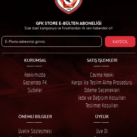
GFK STORE E-BÜLTEN ABONELİĞİ
Size özel kampanya ve fırsatlardan ilk sen haberdar ol!
KAYDOL
KURUMSAL
SATIŞ İŞLEMLERİ
Hakkımızda
Cayma Hakkı
Gaziantep FK
Kargo Ve Teslim Alma Prosedürü
Şubeler
Ödeme Seçenekleri
İade ve Değişim Koşulları
Teslimat Koşulları
ÖNEMLİ BİLGİLER
ÜYELİK
Üyelik Sözleşmesi
Üye Ol