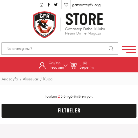
gaziantepfk.org
STORE
Gaziantep Futbol Kulübü
Resmi Online Mağaza
Giriş Yap
(0)
Hesabım
Sepetim
Anasayfa
Aksesuar
Kupa
Toplam
2
ürün görüntüleniyor.
FİLTRELER