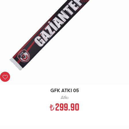
GFK ATKI 05
Atkı
299.90