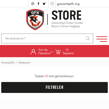
gaziantepfk.org
STORE
Gaziantep Futbol Kulübü
Resmi Online Mağaza
Giriş Yap
(0)
Hesabım
Sepetim
Anasayfa
Aksesuar
Toplam
30
ürün görüntüleniyor.
FİLTRELER