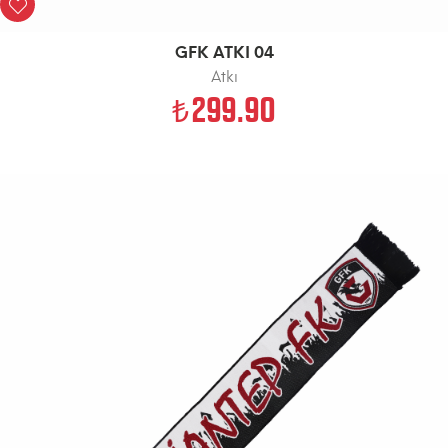
GFK ATKI 04
Atkı
299.90