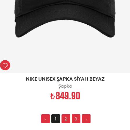
NIKE UNISEX ŞAPKA SİYAH BEYAZ
Şapka
849.90
‹
1
2
3
›