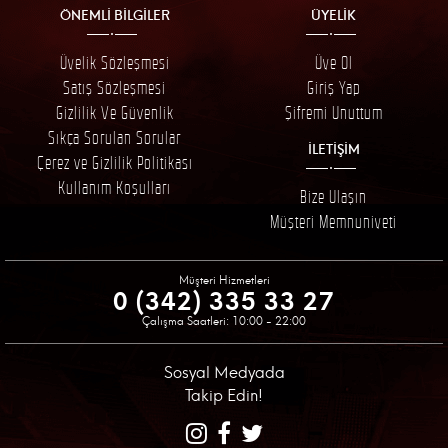
ÖNEMLİ BİLGİLER
ÜYELİK
Üyelik Sözleşmesi
Üye Ol
Satış Sözleşmesi
Giriş Yap
Gizlilik Ve Güvenlik
Şifremi Unuttum
Sıkça Sorulan Sorular
İLETİŞİM
Çerez ve Gizlilik Politikası
Kullanım Koşulları
Bize Ulaşın
Müşteri Memnuniyeti
Müşteri Hizmetleri
0 (342) 335 33 27
Çalışma Saatleri: 10:00 - 22:00
Sosyal Medyada
Takip Edin!