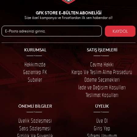
GFK STORE E-BÜLTEN ABONELİĞİ
Size özel kampanya ve fırsatlardan ilk sen haberdar ol!
KAYDOL
KURUMSAL
SATIŞ İŞLEMLERİ
Hakkımızda
Cayma Hakkı
Gaziantep FK
Kargo Ve Teslim Alma Prosedürü
Şubeler
Ödeme Seçenekleri
İade ve Değişim Koşulları
Teslimat Koşulları
ÖNEMLİ BİLGİLER
ÜYELİK
Üyelik Sözleşmesi
Üye Ol
Satış Sözleşmesi
Giriş Yap
Gizlilik Ve Güvenlik
Şifremi Unuttum