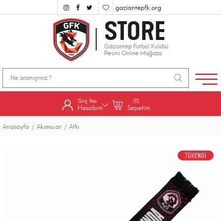
gaziantepfk.org
STORE
Gaziantep Futbol Kulübü
Resmi Online Mağaza
Giriş Yap
(0)
Hesabım
Sepetim
Anasayfa
Aksesuar
Atkı
TÜKENDİ