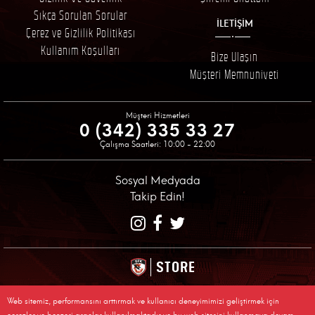
Sıkça Sorulan Sorular
İLETİŞİM
Çerez ve Gizlilik Politikası
Kullanım Koşulları
Bize Ulaşın
Müşteri Memnuniyeti
Müşteri Hizmetleri
0 (342) 335 33 27
Çalışma Saatleri: 10:00 - 22:00
Sosyal Medyada
Takip Edin!
STORE
© 2026 Gaziantep Futbol Kulübü Resmi Alışveriş Sitesi
Web sitemiz, performansını arttırmak ve kullanıcı deneyimimizi geliştirmek için
Tüm Sakları Saklıdır, Kopyalanamaz.
çerezler ve benzeri araçlar kullanılmaktadır ve bu web sitesini kullanmaya devam