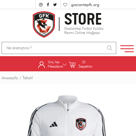
gaziantepfk.org
STORE
Gaziantep Futbol Kulübü
Resmi Online Mağaza
Giriş Yap
(0)
Hesabım
Sepetim
Anasayfa
Tekstil