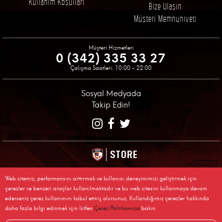
Kullanım Koşulları
Bize Ulaşın
Müşteri Memnuniyeti
Müşteri Hizmetleri
0 (342) 335 33 27
Çalışma Saatleri: 10:00 - 22:00
Sosyal Medyada
Takip Edin!
STORE
© 2026 Gaziantep Futbol Kulübü Resmi Alışveriş Sitesi
Web sitemiz, performansını arttırmak ve kullanıcı deneyimimizi geliştirmek için
Tüm Sakları Saklıdır, Kopyalanamaz.
çerezler ve benzeri araçlar kullanılmaktadır ve bu web sitesini kullanmaya devam
ederseniz çerez kullanımını kabul etmiş olursunuz. Kullandığımız çerezler hakkında
daha fazla bilgi edinmek için lütfen
Çerez Politikamıza
bakın.