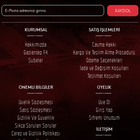
KAYDOL
KURUMSAL
SATIŞ İŞLEMLERİ
Hakkımızda
Cayma Hakkı
Gaziantep FK
Kargo Ve Teslim Alma Prosedürü
Şubeler
Ödeme Seçenekleri
İade ve Değişim Koşulları
Teslimat Koşulları
ÖNEMLİ BİLGİLER
ÜYELİK
Üyelik Sözleşmesi
Üye Ol
Satış Sözleşmesi
Giriş Yap
Gizlilik Ve Güvenlik
Şifremi Unuttum
Sıkça Sorulan Sorular
İLETİŞİM
Çerez ve Gizlilik Politikası