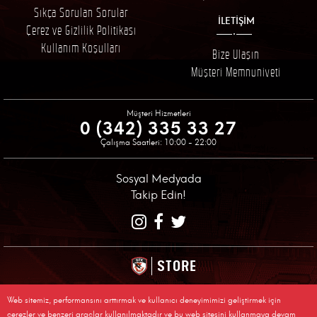
Sıkça Sorulan Sorular
İLETİŞİM
Çerez ve Gizlilik Politikası
Kullanım Koşulları
Bize Ulaşın
Müşteri Memnuniyeti
Müşteri Hizmetleri
0 (342) 335 33 27
Çalışma Saatleri: 10:00 - 22:00
Sosyal Medyada
Takip Edin!
STORE
© 2026 Gaziantep Futbol Kulübü Resmi Alışveriş Sitesi
Tüm Sakları Saklıdır, Kopyalanamaz.
Web sitemiz, performansını arttırmak ve kullanıcı deneyimimizi geliştirmek için
çerezler ve benzeri araçlar kullanılmaktadır ve bu web sitesini kullanmaya devam