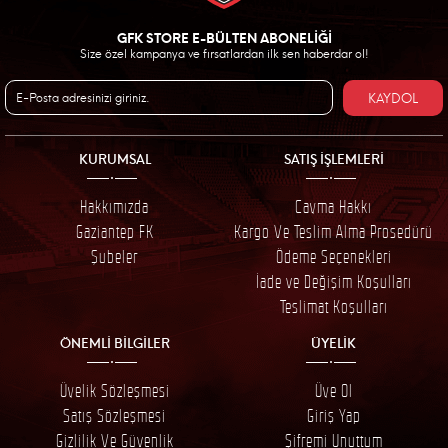
GFK STORE E-BÜLTEN ABONELİĞİ
Size özel kampanya ve fırsatlardan ilk sen haberdar ol!
KAYDOL
KURUMSAL
SATIŞ İŞLEMLERİ
Hakkımızda
Cayma Hakkı
Gaziantep FK
Kargo Ve Teslim Alma Prosedürü
Şubeler
Ödeme Seçenekleri
İade ve Değişim Koşulları
Teslimat Koşulları
ÖNEMLİ BİLGİLER
ÜYELİK
Üyelik Sözleşmesi
Üye Ol
Satış Sözleşmesi
Giriş Yap
Gizlilik Ve Güvenlik
Şifremi Unuttum