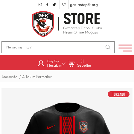
gaziantepfk.org
STORE
Gaziantep Futbol Kulübü
Resmi Online Mağaza
Giriş Yap
(0)
Hesabım
Sepetim
Anasayfa
A Takım Formaları
TÜKENDİ